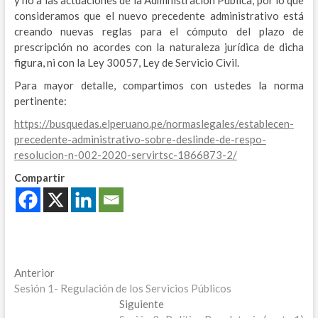
y no a las actuaciones de la Administración Pública, por lo que
consideramos que el nuevo precedente administrativo está
creando nuevas reglas para el cómputo del plazo de
prescripción no acordes con la naturaleza jurídica de dicha
figura, ni con la Ley 30057, Ley de Servicio Civil.
Para mayor detalle, compartimos con ustedes la norma
pertinente:
https://busquedas.elperuano.pe/normaslegales/establecen-
precedente-administrativo-sobre-deslinde-de-respo-
resolucion-n-002-2020-servirtsc-1866873-2/
Compartir
Navegación
Entrada
Anterior
anterior:
Sesión 1- Regulación de los Servicios Públicos
de
Entrada
Siguiente