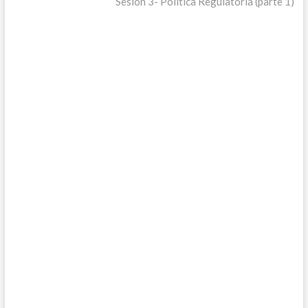
entradas
siguiente:
Sesión 3- Política Regulatoria (parte 1)