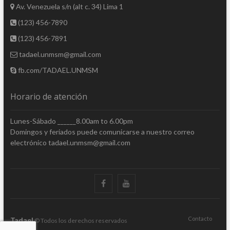
Av. Venezuela s/n (alt c. 34) Lima 1
(123) 456-7890
(123) 456-7891
tadael.unmsm@gmail.com
fb.com/TADAEL.UNMSM
Horario de atención
Lunes-Sábado ______8.00am to 6.00pm
Domingos y feriados puede comunicarse a nuestro correo
electrónico tadael.unmsm@gmail.com
facebook
youtube
Contacto
Tadael
© Todos los derechos reservados