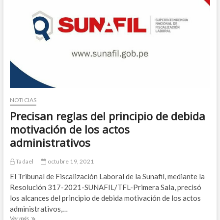
A
LA
EMERGENCIA
CLIMÁTICA
NOTICIAS
Precisan reglas del principio de debida
motivación de los actos
administrativos
Tadael
octubre 19, 2021
El Tribunal de Fiscalización Laboral de la Sunafil, mediante la
Resolución 317-2021-SUNAFIL/TFL-Primera Sala, precisó
los alcances del principio de debida motivación de los actos
administrativos,…
Precisan
Ver más