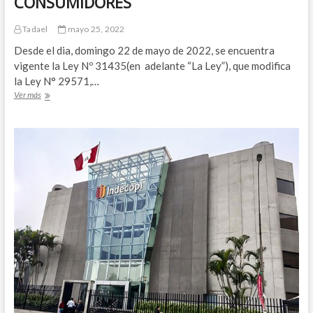
CONSUMIDORES
EL
DERECHO
Tadael
mayo 25, 2022
DE
AUTOR
Desde el dia, domingo 22 de mayo de 2022, se encuentra
vigente la Ley Nº 31435(en adelante “La Ley”), que modifica
la Ley N° 29571,…
ENTRA
Ver más
EN
VIGENCIA
LA
LEY
Nº
31435
QUE
MODIFICA
LA
LEY
29571,
CÓDIGO
DE
PROTECCIÓN
Y
DEFENSA
DEL