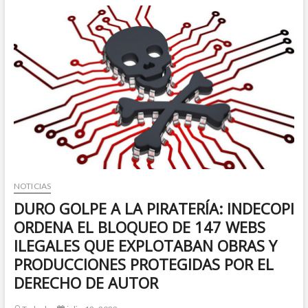
el
Reglamento
del
Libro
de
Reclamaciones
del
Código
de
Protección
y
Defensa
del
Consumidor
NOTICIAS
DURO GOLPE A LA PIRATERÍA: INDECOPI
ORDENA EL BLOQUEO DE 147 WEBS
ILEGALES QUE EXPLOTABAN OBRAS Y
PRODUCCIONES PROTEGIDAS POR EL
DERECHO DE AUTOR