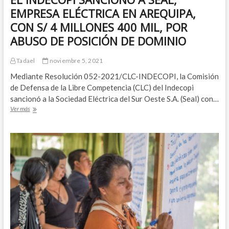
EMPRESA ELÉCTRICA EN AREQUIPA,
CON S/ 4 MILLONES 400 MIL, POR
ABUSO DE POSICIÓN DE DOMINIO
Tadael
noviembre 5, 2021
Mediante Resolución 052-2021/CLC-INDECOPI, la Comisión
de Defensa de la Libre Competencia (CLC) del Indecopi
sancionó a la Sociedad Eléctrica del Sur Oeste S.A. (Seal) con…
EL
Ver más
INDECOPI
SANCIONÓ
A
SEAL,
EMPRESA
ELÉCTRICA
EN
AREQUIPA,
CON
S/
4
MILLONES
400