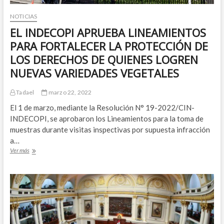
CONSUMIDOR,
REDUCIENDO
NOTICIAS
EL
EL INDECOPI APRUEBA LINEAMIENTOS
PLAZO
DE
PARA FORTALECER LA PROTECCIÓN DE
ATENCIÓN
LOS DERECHOS DE QUIENES LOGREN
DE
RECLAMOS
NUEVAS VARIEDADES VEGETALES
DE
LOS
Tadael
marzo 22, 2022
CONSUMIDORES
El 1 de marzo, mediante la Resolución N° 19-2022/CIN-
INDECOPI, se aprobaron los Lineamientos para la toma de
muestras durante visitas inspectivas por supuesta infracción
a…
EL
Ver más
INDECOPI
APRUEBA
LINEAMIENTOS
PARA
FORTALECER
LA
PROTECCIÓN
DE