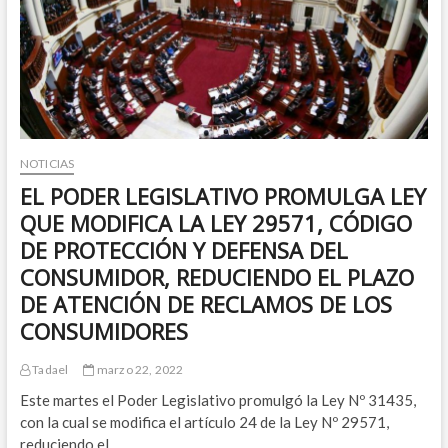
LOS
DERECHOS
DE
QUIENES
LOGREN
NUEVAS
VARIEDADES
VEGETALES
NOTICIAS
EL PODER LEGISLATIVO PROMULGA LEY
QUE MODIFICA LA LEY 29571, CÓDIGO
DE PROTECCIÓN Y DEFENSA DEL
CONSUMIDOR, REDUCIENDO EL PLAZO
DE ATENCIÓN DE RECLAMOS DE LOS
CONSUMIDORES
Tadael
marzo 22, 2022
Este martes el Poder Legislativo promulgó la Ley Nº 31435,
con la cual se modifica el artículo 24 de la Ley Nº 29571,
reduciendo el…