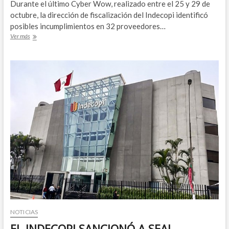
Durante el último Cyber Wow, realizado entre el 25 y 29 de
LOS
octubre, la dirección de fiscalización del Indecopi identificó
CONSUMIDORES
posibles incumplimientos en 32 proveedores…
INDECOPI
Ver más
VERIFICARÁ
DESCUENTOS
OFRECIDOS
A
CONSUMIDORES
NOTICIAS
EL INDECOPI SANCIONÓ A SEAL,