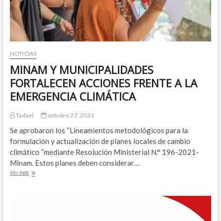
MIL,
POR
ABUSO
DE
POSICIÓN
DE
NOTICIAS
DOMINIO
MINAM Y MUNICIPALIDADES
FORTALECEN ACCIONES FRENTE A LA
EMERGENCIA CLIMÁTICA
Tadael
octubre 27, 2021
Se aprobaron los “Lineamientos metodológicos para la
formulación y actualización de planes locales de cambio
climático “mediante Resolución Ministerial N.° 196-2021-
Minam. Estos planes deben considerar…
MINAM
Ver más
Y
MUNICIPALIDADES
FORTALECEN
ACCIONES
FRENTE