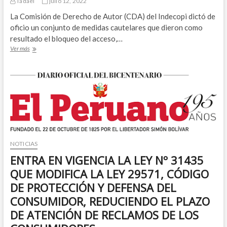
Tadael
julio 12, 2022
La Comisión de Derecho de Autor (CDA) del Indecopi dictó de
oficio un conjunto de medidas cautelares que dieron como
resultado el bloqueo del acceso,…
DURO
Ver más
GOLPE
A
LA
PIRATERÍA:
INDECOPI
ORDENA
EL
BLOQUEO
DE
147
NOTICIAS
WEBS
ENTRA EN VIGENCIA LA LEY Nº 31435
ILEGALES
QUE
QUE MODIFICA LA LEY 29571, CÓDIGO
EXPLOTABAN
DE PROTECCIÓN Y DEFENSA DEL
OBRAS
Y
CONSUMIDOR, REDUCIENDO EL PLAZO
PRODUCCIONES
DE ATENCIÓN DE RECLAMOS DE LOS
PROTEGIDAS
POR